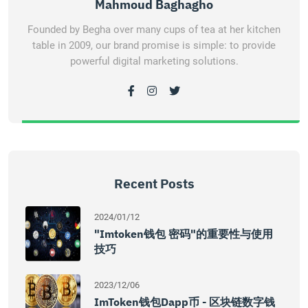
Mahmoud Baghagho
Founded by Begha over many cups of tea at her kitchen
table in 2009, our brand promise is simple: to provide
powerful digital marketing solutions.
Recent Posts
2024/01/12
"imtoken钱包 密码"的重要性与使用
技巧
2023/12/06
ImToken钱包Dapp币 - 区块链数字钱