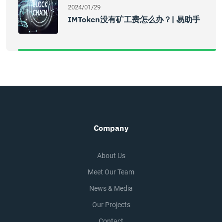
2024/01/29
IMToken没有矿工费怎么办？| 易助手
Company
About Us
Meet Our Team
News & Media
Our Projects
Contact