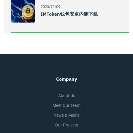
2023/12/09
IMToken钱包安卓内测下载
Company
About Us
Meet Our Team
News & Media
Our Projects