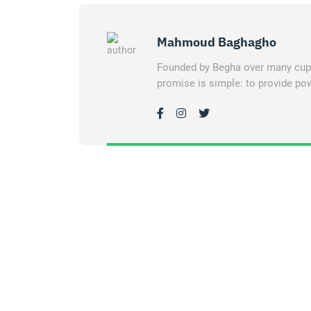
Mahmoud Baghagho
Founded by Begha over many cups 
promise is simple: to provide pow