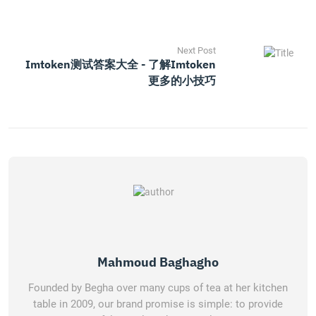
Next Post
Imtoken测试答案大全 - 了解imtoken
更多的小技巧
Mahmoud Baghagho
Founded by Begha over many cups of tea at her kitchen
table in 2009, our brand promise is simple: to provide